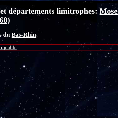
et départements limitrophes:
Mosel
68)
ns du
Bas-Rhin
,
liquable